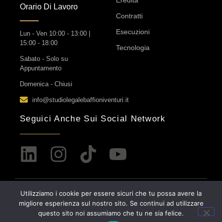
Eredità
Orario Di Lavoro
Contratti
Esecuzioni
Lun - Ven 10:00 - 13:00 |
15:00 - 18:00
Tecnologia
Sabato - Solo su
Appuntamento
Domenica - Chiusi
info@studiolegalebaffioniventuri.it
Seguici Anche Sui Social Network
Utilizziamo i cookie per essere sicuri che tu possa avere la
© 2026 Privacy & Policy.
Builder.
migliore esperienza sul nostro sito. Se continui ad utilizzare
questo sito noi assumiamo che tu ne sia felice.